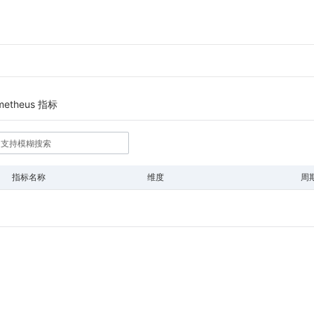
metheus 指标
指标名称
维度
周
暂无数据
Loading...